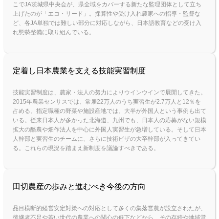
こでJA茨城県中央会が、県全域をカバーする新たな監理団体として立ち
上げたのが「エコ・リード」。採算性や受け入れ農家への指導・監督な
ど、各JA単独では難しい部分に対応しながら、日本語教育などの受け入
れ態勢整備に取り組んでいる。
定着し日本農業を支える技能実習制度
技能実習制度は、農家・法人の努力によりウインウインで展開してきた。
2015年農業センサスでは、常雇22万人のうち実習生が2.7万人と12％を
占める。指定職種の野菜や施設産地では、大半が外国人という事例も出て
いる。従来日本人が多かった北海道、九州でも、日本人の応募がない規模
拡大の酪農や畑作法人を中心に外国人実習生が急増している。そして日本
人幹部と実習生のチームに、さらに技術ビザの大卒幹部が入ってきてい
る。これらの現況を踏まえ新制度を議論すべきである。
田切農産の歩みと進むべき今後の方向
品目横断的経営安定対策への対応として多くの集落営農が設立されたが、
後継者不足や若い世代の農業への関心の低下などから、その存続や地域営