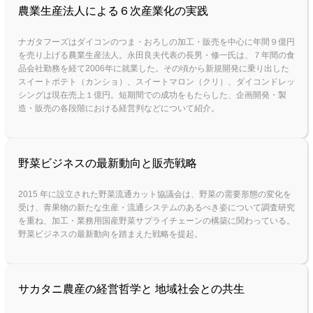
農業生産法人による６次産業化の実践
ナガタフーズはダイコンのつま・おろしの加工・販売を中心に年間９億円
を売り上げる農業生産法人。永田良夫代表の長男・修一氏は、７年間の食
品会社勤務を経て2006年に就業した。その頃から新規開発に乗り出した
スイートポテト（カンショ）、スイートマロン（クリ）、ダイコンドレッ
シングは現在売上１億円。短期間での成功をもたらした、企画開発・製
造・販売の各段階における経営判などについて紹介。
野菜ビジネスの最新動向と販売戦略
2015 年に設立された野菜流通カット協議会は、野菜の需要形態の変化を
受け、青果物の新たな生産・流通システムのあるべき姿について調査研究
を重ね、加工・業務用国産野菜サプライチェーンの構築に関わっている。
野菜ビジネスの最新動向を踏まえた戦略を提起。
サカタニ農産の経営哲学と 地域社会との共生