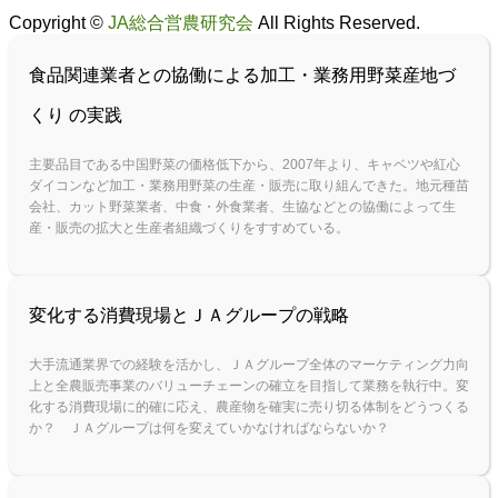
Copyright ©
JA総合営農研究会
All Rights Reserved.
食品関連業者との協働による加工・業務用野菜産地づ
くり の実践
主要品目である中国野菜の価格低下から、2007年より、キャベツや紅心
ダイコンなど加工・業務用野菜の生産・販売に取り組んできた。地元種苗
会社、カット野菜業者、中食・外食業者、生協などとの協働によって生
産・販売の拡大と生産者組織づくりをすすめている。
変化する消費現場とＪＡグループの戦略
大手流通業界での経験を活かし、ＪＡグループ全体のマーケティング力向
上と全農販売事業のバリューチェーンの確立を目指して業務を執行中。変
化する消費現場に的確に応え、農産物を確実に売り切る体制をどうつくる
か？ ＪＡグループは何を変えていかなければならないか？