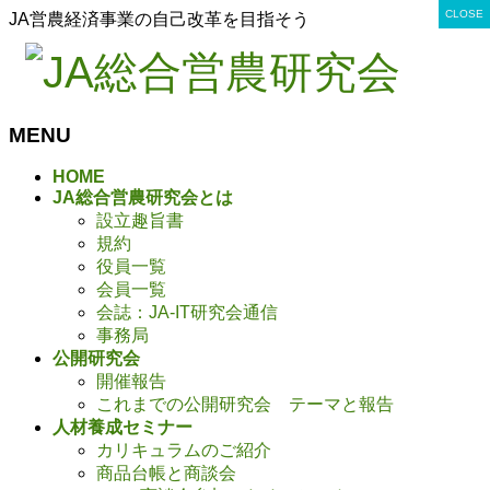
CLOSE
CLOSE
CLOSE
CLOSE
CLOSE
CLOSE
CLOSE
CLOSE
CLOSE
CLOSE
CLOSE
CLOSE
CLOSE
CLOSE
CLOSE
CLOSE
CLOSE
CLOSE
CLOSE
CLOSE
CLOSE
CLOSE
CLOSE
CLOSE
CLOSE
CLOSE
CLOSE
CLOSE
CLOSE
JA営農経済事業の自己改革を目指そう
MENU
メ
HOME
JA総合営農研究会とは
ニ
設立趣旨書
ュ
規約
ー
役員一覧
を
会員一覧
飛
会誌：JA-IT研究会通信
ば
事務局
す
公開研究会
開催報告
これまでの公開研究会 テーマと報告
人材養成セミナー
カリキュラムのご紹介
商品台帳と商談会