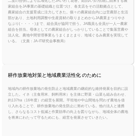
二度の合併により広域化したJAいわて花巻。結(ゆい)の伝統に由来する農
家組合をJA事業の基礎組織と位置づけ、各支店をその活動拠点として、
農家組合の支援育成に注力してきた。個々の農家組合内には営農部と生活
部があり、土地利用調整や生産資材の取りまとめからJA農業まつりやさ
なぶり(・・・・)まで、組合員が協同で担う。JA職員も全員が一人一農家
組合を担当。母体としての農家組合がしっかりしていることで集落営農や
法人化、農地中間管理事業もうまくまとまり、地域ぐるみ農業を実現して
いる。（文責：JA-IT研究会事務局）
耕作放棄地対策と地域農業活性化 のために
地域内の耕作放棄地の発生防止と地域農業の継続的な維持発展を目的に設
立した。イネ（主食用米、飼料用米）を主体に野菜・山菜も組み合わせ、
約137ha（16年度）の経営を展開。平坦地や中山間地を問わず農地を借
り入れることで、耕作放棄地の発生防止に努めている。他の法人と連携
し、さらなるコスト低減と作業効率の向上を図りながら、地域全体の農地
を将来にわたって守るためにも、経営を発展させていきたい。