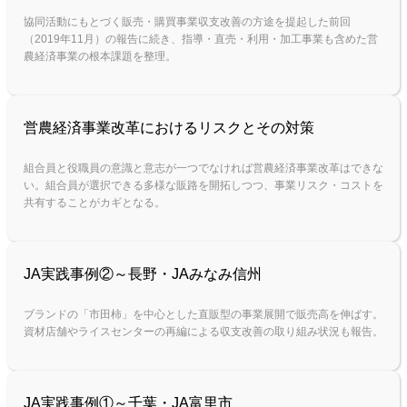
協同活動にもとづく販売・購買事業収支改善の方途を提起した前回
（2019年11月）の報告に続き、指導・直売・利用・加工事業も含めた営
農経済事業の根本課題を整理。
営農経済事業改革におけるリスクとその対策
組合員と役職員の意識と意志が一つでなければ営農経済事業改革はできな
い。組合員が選択できる多様な販路を開拓しつつ、事業リスク・コストを
共有することがカギとなる。
JA実践事例②～長野・JAみなみ信州
ブランドの「市田柿」を中心とした直販型の事業展開で販売高を伸ばす。
資材店舗やライスセンターの再編による収支改善の取り組み状況も報告。
JA実践事例①～千葉・JA富里市