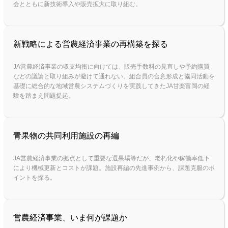
会とともに新技術導入や販売拡大に取り組む。
新戦略による営農経済事業の再構築を探る
JA営農経済事業の収支均衡に向けては、販売手数料の見直しや予約購買
などの議論と取り組みが避けて通れない。組合員の合意形成と協同活動を
基礎に総合的な地域営農システムづくりを実践してきたJA甘楽富岡の経
験を踏まえ問題提起。
青果物の共同利用施設の再編
JA営農経済事業の拠点として重要な選果場等だが、老朽化や稼働率低下
により機械更新とコストが課題。施設再編の先進事例から、課題克服のポ
イントを探る。
営農経済事業、いま何が課題か