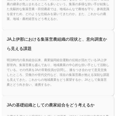
農の継承が危ぶまれるところも多いという。集落の多様な担い手が結集し
た先駆的な集落営農・田切農産では、地域みんなで農地を守り、参画意識
を促すため、どのような仕組みを築いてきたのか。また、これからの農
業、地域・農村経営をどう考えるか。
JA上伊那における集落営農組織の現状と、意向調査か
ら見える課題
明治時代の蚕糸組合以来、農業協同組合運動の伝統が流れているJA上伊
那管内。集落営農も盛んであり、地域農業の中心的な担い手として活動し
ている。その代表をJAの常勤役員が訪問し、膝をつき合わせて意見交換
したところ、労働力や世代交代など、現在の集落営農が抱える深刻な課題
も見えてきた。これからの地域農業をどう展望するか。JAとして集落営
農とどう向き合い、連携するか。
JAの基礎組織としての農家組合をどう考えるか