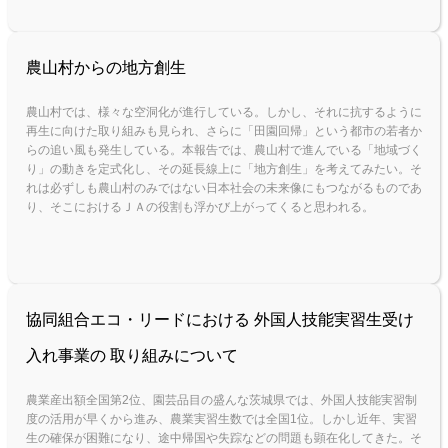
農山村からの地方創生
農山村では、様々な空洞化が進行している。しかし、それに抗するように
再生に向けた取り組みも見られ、さらに「田園回帰」という都市の若者か
ら
の追い風も発生している。本報告では、農山村で進んでいる「地域づく
り」の動きを定式化し、その延長線上に「地方創生」を考えてみたい。そ
れは必
ずしも農山村のみではない日本社会の未来像にもつながるものであ
り、そこにおけるＪＡの役割も浮かび上がってくると思われる。
協同組合エコ・リードにおける 外国人技能実習生受け
入れ事業の 取り組みについて
農業産出額全国第2位、園芸品目の盛んな茨城県では、外国人技能実習制
度の活用が早くから進み、農業実習生数では全国1位。しかし近年、実習
生の確保が困難になり、途中帰国や失踪などの問題も顕在化してきた。そ