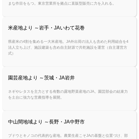
まな作目をもつ。東京営業所を拠点に直販型販売に力を入れる。
米産地より ～岩手・JAいわて花巻
県産米の4割を集める一大米産地。JA外出荷の法人も含めた利用組合を4
法人立ち上げ、施設建築も含め自主財源で共乾施設を運営（自主運営方
式）
園芸産地より ～茨城・JA岩井
ネギやレタスを主力とする有数の露地野菜産地のJA。園芸部会の結束力
を土台に強力な営農指導を展開。
中山間地域より ～長野・JA中野市
ブドウとキノコの代表的な産地。農業生産こそJAの基盤と位置づけ、部