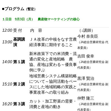
■プログラム
（暫定）
１日目 9月3日（月） 農産物マーケティングの核心
12:00
受 付
内 容
（↓講師）
今村 奈良臣
基調講
ＪＡ改革の中核をなす営農
13:00
（JA総合営農研究会 代
演
経済事業に期待すること
表委員）
新米政策下での米消費・流
吉田 俊幸
通の変化と産地戦略 農
14:00
第１講
（JA総合営農研究会 副
協、産地は変わる～優良事
代表委員）
例に学ぶ
地域営農システム構築戦略
黒澤 賢治
について～協同活動をベー
15:10
第２講
（JA総合営農研究会 副
スにした地域戦略の実践と
代表委員）
事業改革への取り組み
仲野 隆三
カット・加工野菜の需要・
16:20
第３講
（JA総合営農研究会 副
消費と産地の動き
代表委員）