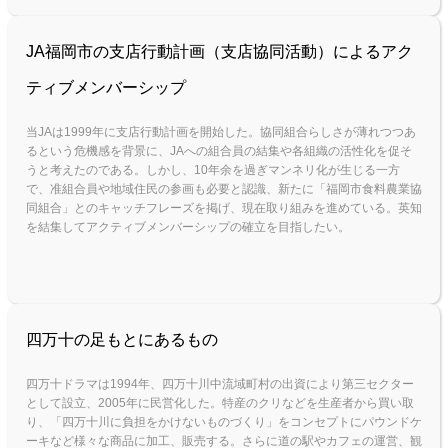
JA福岡市の支店行動計画（支店協同活動）によるアク
ティブメンバーシップ
当JAは1999年に支店行動計画を開始した。協同組合らしさが薄れつつあ
るという危機感を背景に、JAへの組合員の結集や各組織の活性化を促そ
うと考えたのである。しかし、10年余を過ぎマンネリ化が生じる一方
で、准組合員や地域住民の参画も必要と認識、新たに「福岡市食料農業協
同組合」とのキャッチフレーズを掲げ、現在取り組みを進めている。英知
を結集してアクティブメンバーシップの確立を目指したい。
四万十の足もとにあるもの
四万十ドラマは1994年、四万十川中流域町村の出資により第三セクター
として設立、2005年に民営化した。特産のクリなどを生産者から買い取
り、「四万十川に負担をかけないものづくり」をコンセプトにパウンドケ
ーキなど様々な商品に加工、販売する。さらに道の駅やカフェの運営、観