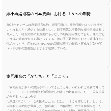
縮小再編過程の日本農業における ＪＡへの期待
2015年センサスは農業経営体数、農業労働力、農地面積の３つの指標が
いずれも大きく減少する結果となり、日本農業は本格的な縮小再編過程に
突入した。構造変動の進展度にもかなりの地域差が生じており、地域ごと
で今後の対策は大きく異なってくる。担い手不足地域における農地保全の
仕組みづくり、産地の維持のための新規就農者の確保・育成などJA が担
うべき役割の重要性はますます増加している。
協同組合の「かたち」と「こころ」
「協同組合が多くの挫折を味わってきたことを、われわれは経験で知って
いる。……そこには協同組合理念からの多くの離反があった」（国際協同
組合同盟マルコス会長）
司馬遼太郎がいう「この国のかたち」には、「名こそ惜しけれ」という、
自律的で自助的な透徹した「無私奉公」の倫理観、武士道精神があった。
「協同組合のかたち」にも利他の精神がある。利他、相互扶助の「ここ