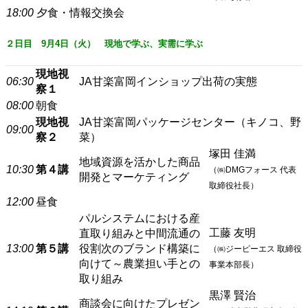
18:00
夕食・情報交換会
２日目 9月4日（火） 現地で学ぶ、実需に学ぶ
現地視
06:30
JA甘楽富岡インショップ出荷の実態
察１
08:00
朝食
現地視
JA甘楽富岡パッケージセンター（キノコ、野
09:00
察２
菜）
塚田 佳満
地域資源を活かした商品
10:30
第４講
（㈱DMGフォース 代表
開発とマーケティング
取締役社長）
12:00
昼食
パルシステムにおける産
工藤 友明
直取り組みと中間流通の
13:00
第５講
役割次のブランド構築に
（㈱ジーピーエス 取締役
向けて～農業担い手との
事業本部長）
取り組み
黒澤 賢治
商談会に向けたプレゼン