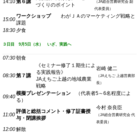
14:10
第６講
（JA総合営農研究会 副
づくりのポイント
代表委員）
ワークショップ
わがＪＡのマーケティング戦略と
15:00
課題
18:30
夕食
３日目 9月5日（水） いざ、実践へ
07:30
朝食
《セミナー修了１期生によ
岩崎 健二
る実践報告》
08:30
第７講
（JAえちご 上越営農部
JAえちご上越の地域農業
長）
戦略
模擬プレゼンテーション
（代表者5～6名程度によ
09:40
る）
今村 奈良臣
評価と総括コメント・修了証書授
11:00
（JA総合営農研究会 代
与・閉講挨拶
表委員）
12:00
解散