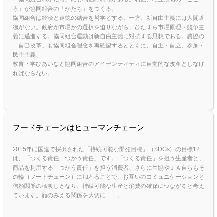
ろ」が協同組合の「かたち」をつくる。
協同組合は経済と道徳の結合を哲学とする。一方、新自由主義には人間道
徳がない。政府か市場かの選択を迫りながら、ひたすら市場原理・競争主
義に邁進する。協同組合運動は新自由主義に対抗する思想である。農協の
「自己改革」も協同組合理念を再確認するとともに、自主・自立、参加・
民主主義、
教育・学びあいなど協同組合のアイデンティティに自覚的な改革としなけ
ればならない。
フードチェーンはヒューマンチェーン
2015年に国連で採択された「持続可能な開発目標」（SDGs）の目標12
は、「つくる責任・つかう責任」です。「つくる責任」を担う生産者と、
商品を利用する「つかう責任」を担う消費者、さらに生協やＪＡ自らもそ
の輪（フードチェーン）に加わることで、お互いのコミュニケーションと
信頼関係の橋渡しとなり、持続可能な生産と消費の確保につながると考え
ています。顔のみえる関係を大切に……。