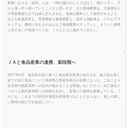
農業における「成功」とは、一時の儲けのことではなく、親から子へ、子
から孫へ代々続いていくことだと思います。また地域農業は、大規模法人
や専業農家だけでは成り立ちません。地域が農村として維持されるよう、
法人も家族経営も、専業農家も兼業農家も、若手も高齢者も、プロもアマ
チュアも、農村に住む人がみんなで地域農業を守っていく。そうした連携
と支え合いの地域づくりを、ＪＡとともに進めていきたい。
ＪＡと食品産業の連携、新段階へ
2017年9月、食品表示法に基づく食品表示基準が改正され、輸入品を除く
全ての加工食品について原材料の原産地表示が必要になった。これにより
生活者の国産原料への志向が強まることは間違いないだろう。加工食品メ
ーカーも国内産原料への回帰を志向し、産地との連携を模索している。Ｊ
Ａにも、これまでの卸売市場型生産体系だけにとどまらない、食との新し
い関係の結び方を提起したい。