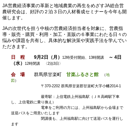
JA営農経済事業の革新と地域農業の再生をめざすJA総合営
農研究会は、好評の２泊３日の人材養成セミナーを今年も開
催します。
JAの次世代を担う中核の営農経済担当者を対象に、営農指
導・販売・購買・利用・加工・直販の６事業にわたる日々の
悩みや課題を共有し、具体的な解決策や実践手法を学んでい
ただきます。
日 程
9月2日（月）
～ 4日
12時受付開始、13時開講
（水）
12時閉講 〈2泊3日〉
会 場
群馬県甘楽町
甘楽ふるさと館
（
地
図
）
〒370-2202 群馬県甘楽郡甘楽町大字小幡2014-1
最寄駅：上信電鉄上州福島駅（ＪＲ高崎駅下車
し、上信電鉄に乗り換え）
電車をご利用の方には、上州福島駅から会場まで
送迎バスをご用意いたします
閉講後も、上州福島駅に向けて送迎バスを運行し
ます