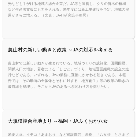
光なども手がける地域の総合企業だ。JA等と連携し、クリの苗木の植樹
など生産者支援にも力を入れる。来年度には新工場建設を予定。地域の雇
用がさらに増える。（文責：JA-IT研究会事務局）
農山村の新しい動きと政策 ～JAの対応を考える
農山村では新しい動きが生まれている。地域づくりの成熟化、田園回帰、
関係人口の増加、若者による「しごと」づくり、地域運営組織の設立の進
行などである。いずれも、JAの業務に直接にかかわる動きである。本報
告では、その動向の全体像とそれに対する「地方創生」等の政策の動きの
最前線を整理し、そこからJAのあるべき関わり方を探りたい。
大規模複合産地より ～福岡・JAふくおか八女
米麦大豆、イチゴ「あまおう」など施設園芸、果樹、「八女茶」とさまざ