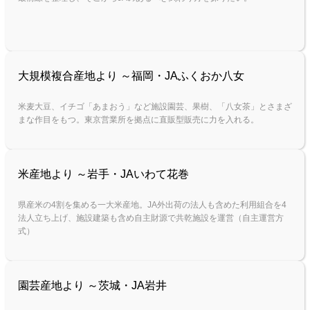
大規模複合産地より ～福岡・JAふくおか八女
米麦大豆、イチゴ「あまおう」など施設園芸、果樹、「八女茶」とさまざ
まな作目をもつ。東京営業所を拠点に直販型販売に力を入れる。
米産地より ～岩手・JAいわて花巻
県産米の4割を集める一大米産地。JA外出荷の法人も含めた利用組合を4
法人立ち上げ、施設建築も含め自主財源で共乾施設を運営（自主運営方
式）
園芸産地より ～茨城・JA岩井