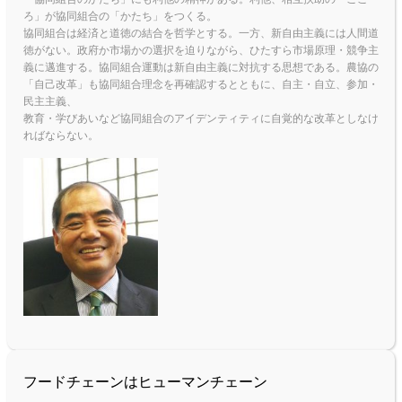
ろ」が協同組合の「かたち」をつくる。
協同組合は経済と道徳の結合を哲学とする。一方、新自由主義には人間道
徳がない。政府か市場かの選択を迫りながら、ひたすら市場原理・競争主
義に邁進する。協同組合運動は新自由主義に対抗する思想である。農協の
「自己改革」も協同組合理念を再確認するとともに、自主・自立、参加・
民主主義、
教育・学びあいなど協同組合のアイデンティティに自覚的な改革としなけ
ればならない。
フードチェーンはヒューマンチェーン