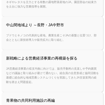
ネギやレタスを主力とする有数の露地野菜産地のJA。園芸部会の結束力
を土台に強力な営農指導を展開。
中山間地域より ～長野・JA中野市
ブドウとキノコの代表的な産地。農業生産こそJAの基盤と位置づけ、部
会とともに新技術導入や販売拡大に取り組む。
新戦略による営農経済事業の再構築を探る
JA営農経済事業の収支均衡に向けては、販売手数料の見直しや予約購買
などの議論と取り組みが避けて通れない。組合員の合意形成と協同活動を
基礎に総合的な地域営農システムづくりを実践してきたJA甘楽富岡の経
験を踏まえ問題提起。
青果物の共同利用施設の再編