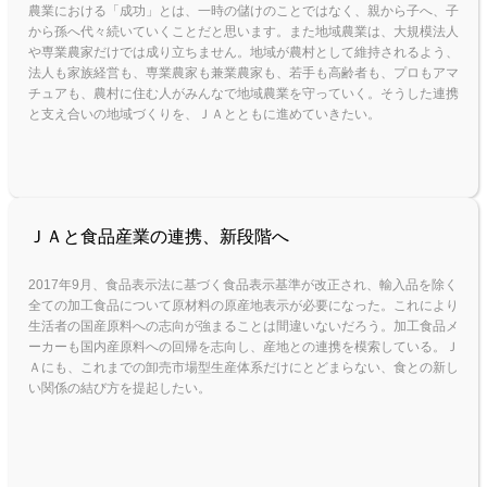
農業における「成功」とは、一時の儲けのことではなく、親から子へ、子
から孫へ代々続いていくことだと思います。また地域農業は、大規模法人
や専業農家だけでは成り立ちません。地域が農村として維持されるよう、
法人も家族経営も、専業農家も兼業農家も、若手も高齢者も、プロもアマ
チュアも、農村に住む人がみんなで地域農業を守っていく。そうした連携
と支え合いの地域づくりを、ＪＡとともに進めていきたい。
ＪＡと食品産業の連携、新段階へ
2017年9月、食品表示法に基づく食品表示基準が改正され、輸入品を除く
全ての加工食品について原材料の原産地表示が必要になった。これにより
生活者の国産原料への志向が強まることは間違いないだろう。加工食品メ
ーカーも国内産原料への回帰を志向し、産地との連携を模索している。Ｊ
Ａにも、これまでの卸売市場型生産体系だけにとどまらない、食との新し
い関係の結び方を提起したい。