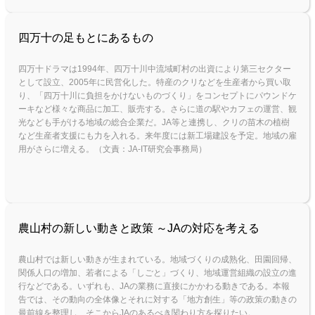
四万十の足もとにあるもの
四万十ドラマは1994年、四万十川中流域町村の出資により第三セクター
として設立、2005年に民営化した。特産のクリなどを生産者から買い取
り、「四万十川に負担をかけないものづくり」をコンセプトにパウンドケ
ーキなど様々な商品に加工、販売する。さらに道の駅やカフェの運営、観
光なども手がける地域の総合企業だ。JA等と連携し、クリの苗木の植樹
など生産者支援にも力を入れる。来年度には新工場建設を予定。地域の雇
用がさらに増える。（文責：JA-IT研究会事務局）
農山村の新しい動きと政策 ～JAの対応を考える
農山村では新しい動きが生まれている。地域づくりの成熟化、田園回帰、
関係人口の増加、若者による「しごと」づくり、地域運営組織の設立の進
行などである。いずれも、JAの業務に直接にかかわる動きである。本報
告では、その動向の全体像とそれに対する「地方創生」等の政策の動きの
最前線を整理し、そこからJAのあるべき関わり方を探りたい。