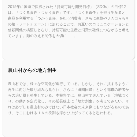
2015年に国連で採択された「持続可能な開発目標」（SDGs）の目標12
は、「つくる責任・つかう責任」です。「つくる責任」を担う生産者と、
商品を利用する「つかう責任」を担う消費者、さらに生協やＪＡ自らもそ
の輪（フードチェーン）に加わることで、お互いのコミュニケーションと
信頼関係の橋渡しとなり、持続可能な生産と消費の確保につながると考え
ています。顔のみえる関係を大切に……。
農山村からの地方創生
農山村では、様々な空洞化が進行している。しかし、それに抗するように
再生に向けた取り組みも見られ、さらに「田園回帰」という都市の若者か
ら
の追い風も発生している。本報告では、農山村で進んでいる「地域づく
り」の動きを定式化し、その延長線上に「地方創生」を考えてみたい。そ
れは必
ずしも農山村のみではない日本社会の未来像にもつながるものであ
り、そこにおけるＪＡの役割も浮かび上がってくると思われる。