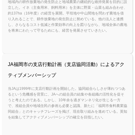
地域内の耕作放棄地の発生防止と地域農業の継続的な維持発展を目的に設
立した。イネ（主食用米、飼料用米）を主体に野菜・山菜も組み合わせ、
約137ha（16年度）の経営を展開。平坦地や中山間地を問わず農地を借
り入れることで、耕作放棄地の発生防止に努めている。他の法人と連携
し、さらなるコスト低減と作業効率の向上を図りながら、地域全体の農地
を将来にわたって守るためにも、経営を発展させていきたい。
JA福岡市の支店行動計画（支店協同活動）によるアク
ティブメンバーシップ
当JAは1999年に支店行動計画を開始した。協同組合らしさが薄れつつあ
るという危機感を背景に、JAへの組合員の結集や各組織の活性化を促そ
うと考えたのである。しかし、10年余を過ぎマンネリ化が生じる一方
で、准組合員や地域住民の参画も必要と認識、新たに「福岡市食料農業協
同組合」とのキャッチフレーズを掲げ、現在取り組みを進めている。英知
を結集してアクティブメンバーシップの確立を目指したい。