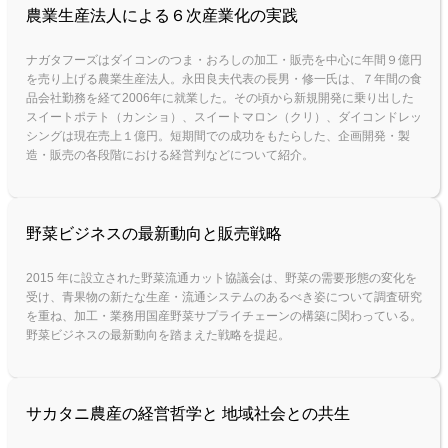
農業生産法人による６次産業化の実践
ナガタフーズはダイコンのつま・おろしの加工・販売を中心に年間９億円
を売り上げる農業生産法人。永田良夫代表の長男・修一氏は、７年間の食
品会社勤務を経て2006年に就業した。その頃から新規開発に乗り出した
スイートポテト（カンショ）、スイートマロン（クリ）、ダイコンドレッ
シングは現在売上１億円。短期間での成功をもたらした、企画開発・製
造・販売の各段階における経営判などについて紹介。
野菜ビジネスの最新動向と販売戦略
2015 年に設立された野菜流通カット協議会は、野菜の需要形態の変化を
受け、青果物の新たな生産・流通システムのあるべき姿について調査研究
を重ね、加工・業務用国産野菜サプライチェーンの構築に関わっている。
野菜ビジネスの最新動向を踏まえた戦略を提起。
サカタニ農産の経営哲学と 地域社会との共生