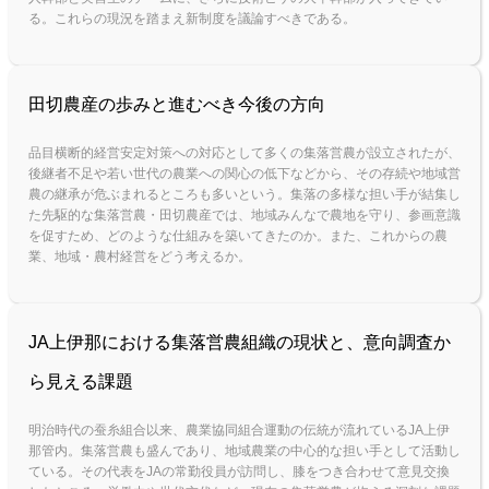
る。これらの現況を踏まえ新制度を議論すべきである。
田切農産の歩みと進むべき今後の方向
品目横断的経営安定対策への対応として多くの集落営農が設立されたが、
後継者不足や若い世代の農業への関心の低下などから、その存続や地域営
農の継承が危ぶまれるところも多いという。集落の多様な担い手が結集し
た先駆的な集落営農・田切農産では、地域みんなで農地を守り、参画意識
を促すため、どのような仕組みを築いてきたのか。また、これからの農
業、地域・農村経営をどう考えるか。
JA上伊那における集落営農組織の現状と、意向調査か
ら見える課題
明治時代の蚕糸組合以来、農業協同組合運動の伝統が流れているJA上伊
那管内。集落営農も盛んであり、地域農業の中心的な担い手として活動し
ている。その代表をJAの常勤役員が訪問し、膝をつき合わせて意見交換