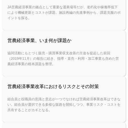
JA営農経済事業の拠点として重要な選果場等だが、老朽化や稼働率低下
により機械更新とコストが課題。施設再編の先進事例から、課題克服のポ
イントを探る。
営農経済事業、いま何が課題か
協同活動にもとづく販売・購買事業収支改善の方途を提起した前回
（2019年11月）の報告に続き、指導・直売・利用・加工事業も含めた営
農経済事業の根本課題を整理。
営農経済事業改革におけるリスクとその対策
組合員と役職員の意識と意志が一つでなければ営農経済事業改革はできな
い。組合員が選択できる多様な販路を開拓しつつ、事業リスク・コストを
共有することがカギとなる。