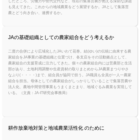
したところ、労働力や世代交代など、現在の集落営農が抱える深刻な課題
も見えてきた。これからの地域農業をどう展望するか。JAとして集落営
農とどう向き合い、連携するか。
JAの基礎組織としての農家組合をどう考えるか
二度の合併により広域化したJAいわて花巻。結(ゆい)の伝統に由来する農
家組合をJA事業の基礎組織と位置づけ、各支店をその活動拠点として、
農家組合の支援育成に注力してきた。個々の農家組合内には営農部と生活
部があり、土地利用調整や生産資材の取りまとめからJA農業まつりやさ
なぶり(・・・・)まで、組合員が協同で担う。JA職員も全員が一人一農家
組合を担当。母体としての農家組合がしっかりしていることで集落営農や
法人化、農地中間管理事業もうまくまとまり、地域ぐるみ農業を実現して
いる。（文責：JA-IT研究会事務局）
耕作放棄地対策と地域農業活性化 のために