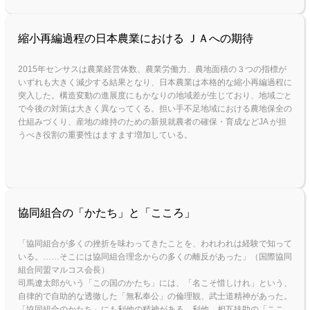
縮小再編過程の日本農業における ＪＡへの期待
2015年センサスは農業経営体数、農業労働力、農地面積の３つの指標が
いずれも大きく減少する結果となり、日本農業は本格的な縮小再編過程に
突入した。構造変動の進展度にもかなりの地域差が生じており、地域ごと
で今後の対策は大きく異なってくる。担い手不足地域における農地保全の
仕組みづくり、産地の維持のための新規就農者の確保・育成などJA が担
うべき役割の重要性はますます増加している。
協同組合の「かたち」と「こころ」
「協同組合が多くの挫折を味わってきたことを、われわれは経験で知って
いる。……そこには協同組合理念からの多くの離反があった」（国際協同
組合同盟マルコス会長）
司馬遼太郎がいう「この国のかたち」には、「名こそ惜しけれ」という、
自律的で自助的な透徹した「無私奉公」の倫理観、武士道精神があった。
「協同組合のかたち」にも利他の精神がある。利他、相互扶助の「ここ