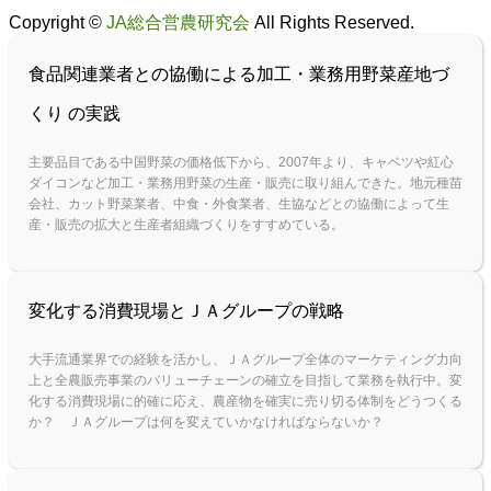
Copyright ©
JA総合営農研究会
All Rights Reserved.
食品関連業者との協働による加工・業務用野菜産地づ
くり の実践
主要品目である中国野菜の価格低下から、2007年より、キャベツや紅心
ダイコンなど加工・業務用野菜の生産・販売に取り組んできた。地元種苗
会社、カット野菜業者、中食・外食業者、生協などとの協働によって生
産・販売の拡大と生産者組織づくりをすすめている。
変化する消費現場とＪＡグループの戦略
大手流通業界での経験を活かし、ＪＡグループ全体のマーケティング力向
上と全農販売事業のバリューチェーンの確立を目指して業務を執行中。変
化する消費現場に的確に応え、農産物を確実に売り切る体制をどうつくる
か？ ＪＡグループは何を変えていかなければならないか？