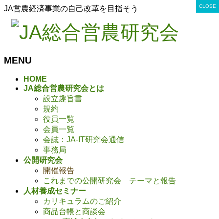
CLOSE
CLOSE
CLOSE
CLOSE
CLOSE
CLOSE
CLOSE
CLOSE
CLOSE
CLOSE
CLOSE
CLOSE
CLOSE
CLOSE
CLOSE
CLOSE
CLOSE
CLOSE
CLOSE
CLOSE
CLOSE
CLOSE
CLOSE
CLOSE
CLOSE
CLOSE
CLOSE
CLOSE
CLOSE
JA営農経済事業の自己改革を目指そう
MENU
メ
HOME
JA総合営農研究会とは
ニ
設立趣旨書
ュ
規約
ー
役員一覧
を
会員一覧
飛
会誌：JA-IT研究会通信
ば
事務局
す
公開研究会
開催報告
これまでの公開研究会 テーマと報告
人材養成セミナー
カリキュラムのご紹介
商品台帳と商談会