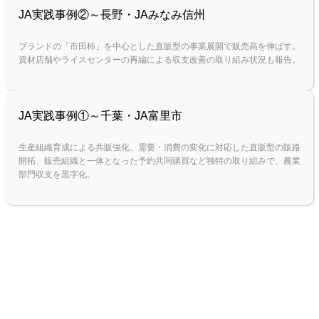
JA実践事例②～長野・JAみなみ信州
ブランドの「市田柿」を中心とした直販型の事業展開で販売高を伸ばす。
資材店舗やライスセンターの再編による収支改善の取り組み状況も報告。
JA実践事例①～千葉・JA富里市
生産組織育成による共販強化、需要・消費の変化に対応した直販型の販路
開拓、販売組織と一体となった予約共同購買など独特の取り組みで、農業
部門収支を黒字化。