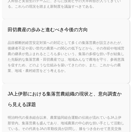
人幹部と実習生のチームに、さらに技術ビザの大卒幹部が入ってきてい
る。これらの現況を踏まえ新制度を議論すべきである。
田切農産の歩みと進むべき今後の方向
品目横断的経営安定対策への対応として多くの集落営農が設立されたが、
後継者不足や若い世代の農業への関心の低下などから、その存続や地域営
農の継承が危ぶまれるところも多いという。集落の多様な担い手が結集し
た先駆的な集落営農・田切農産では、地域みんなで農地を守り、参画意識
を促すため、どのような仕組みを築いてきたのか。また、これからの農
業、地域・農村経営をどう考えるか。
JA上伊那における集落営農組織の現状と、意向調査か
ら見える課題
明治時代の蚕糸組合以来、農業協同組合運動の伝統が流れているJA上伊
那管内。集落営農も盛んであり、地域農業の中心的な担い手として活動し
ている。その代表をJAの常勤役員が訪問し、膝をつき合わせて意見交換