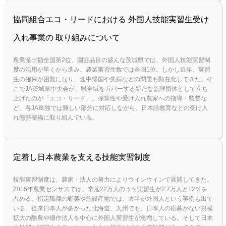
協同組合エコ・リードにおける 外国人技能実習生受け
入れ事業の 取り組みについて
農業産出額全国第2位、園芸品目の盛んな茨城県では、外国人技能実習制
度の活用が早くから進み、農業実習生数では全国1位。しかし近年、実習
生の確保が困難になり、途中帰国や失踪などの問題も顕在化してきた。そ
こでJA茨城県中央会が、県全域をカバーする新たな監理団体として立ち
上げたのが「エコ・リード」。採算性や受け入れ農家への指導・監督な
ど、各JA単独では難しい部分に対応しながら、日本語教育などの受け入
れ態勢整備に取り組んでいる。
定着し日本農業を支える技能実習制度
技能実習制度は、農家・法人の努力によりウインウインで展開してきた。
2015年農業センサスでは、常雇22万人のうち実習生が2.7万人と12％を
占める。指定職種の野菜や施設産地では、大半が外国人という事例も出て
いる。従来日本人が多かった北海道、九州でも、日本人の応募がない規模
拡大の酪農や畑作法人を中心に外国人実習生が急増している。そして日本