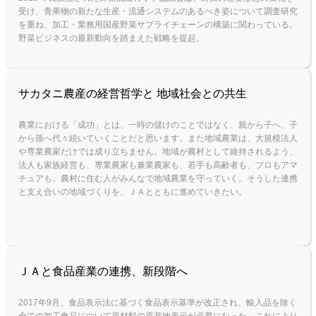
受け、青果物の新たな生産・流通システムのあるべき姿について調査研究
を重ね、加工・業務用国産野菜サプライチェーンの構築に関わっている。
野菜ビジネスの最新動向を踏まえた戦略を提起。
サカタニ農産の経営哲学と 地域社会との共生
農業における「成功」とは、一時の儲けのことではなく、親から子へ、子
から孫へ代々続いていくことだと思います。また地域農業は、大規模法人
や専業農家だけでは成り立ちません。地域が農村として維持されるよう、
法人も家族経営も、専業農家も兼業農家も、若手も高齢者も、プロもアマ
チュアも、農村に住む人がみんなで地域農業を守っていく。そうした連携
と支え合いの地域づくりを、ＪＡとともに進めていきたい。
ＪＡと食品産業の連携、新段階へ
2017年9月、食品表示法に基づく食品表示基準が改正され、輸入品を除く