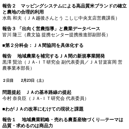
報告２ マッピングシステムによる高品質米ブランドの確立
と農地の合理的利用
水島 和夫（ＪＡ越後さんとう こしじ中央支店営農課長）
報告３ 「出向く営農指導」と農業データベース
皆川 隆三（農文協 提携センター提携推進部副部長）
■第２分科会：ＪＡ間協同を具体化する
報告 地域農業を補完するＪＡ間の新規事業開発
黒澤 賢治（ＪＡ-ＩＴ研究会 副代表委員／ＪＡ甘楽富岡 営
農事業本部長）
２日目 2月23日（土）
問題提起 ＪＡの基本路線の提起
今村 奈良臣（ＪＡ-ＩＴ研究会 代表委員）
■わがＪＡの改革にむけての現状と課題
報告１ 地域農業戦略・売れる農畜産物づくり―テーマは
品質・求めるのは商品力