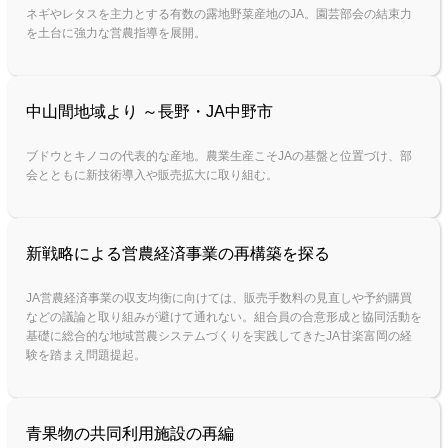
ネギやレタスを主力とする有数の露地野菜産地のJA。園芸部会の結束力
を土台に強力な営農指導を展開。
中山間地域より ～長野・JA中野市
ブドウとキノコの代表的な産地。農業生産こそJAの基盤と位置づけ、部
会とともに新技術導入や販売拡大に取り組む。
新戦略による営農経済事業の再構築を探る
JA営農経済事業の収支均衡に向けては、販売手数料の見直しや予約購買
などの議論と取り組みが避けて通れない。組合員の合意形成と協同活動を
基礎に総合的な地域営農システムづくりを実践してきたJA甘楽富岡の経
験を踏まえ問題提起。
青果物の共同利用施設の再編