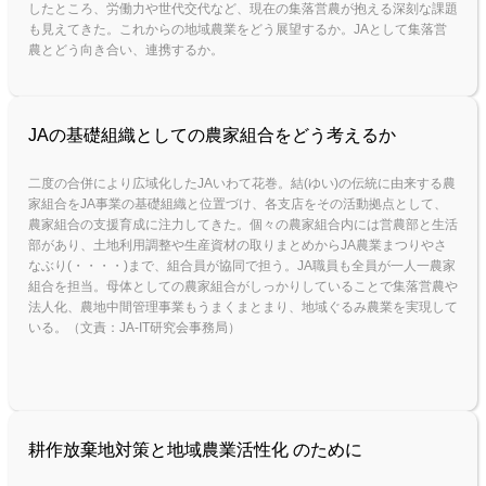
したところ、労働力や世代交代など、現在の集落営農が抱える深刻な課題
も見えてきた。これからの地域農業をどう展望するか。JAとして集落営
農とどう向き合い、連携するか。
JAの基礎組織としての農家組合をどう考えるか
二度の合併により広域化したJAいわて花巻。結(ゆい)の伝統に由来する農
家組合をJA事業の基礎組織と位置づけ、各支店をその活動拠点として、
農家組合の支援育成に注力してきた。個々の農家組合内には営農部と生活
部があり、土地利用調整や生産資材の取りまとめからJA農業まつりやさ
なぶり(・・・・)まで、組合員が協同で担う。JA職員も全員が一人一農家
組合を担当。母体としての農家組合がしっかりしていることで集落営農や
法人化、農地中間管理事業もうまくまとまり、地域ぐるみ農業を実現して
いる。（文責：JA-IT研究会事務局）
耕作放棄地対策と地域農業活性化 のために