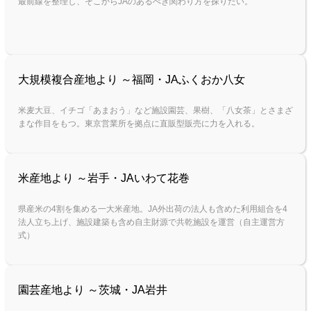
最前線を整理し、そこからJAのあるべき関わり方を探りたい。
大規模複合産地より ～福岡・JAふくおか八女
米麦大豆、イチゴ「あまおう」など施設園芸、果樹、「八女茶」とさまざ
まな作目をもつ。東京営業所を拠点に直販型販売に力を入れる。
米産地より ～岩手・JAいわて花巻
県産米の4割を集める一大米産地。JA外出荷の法人も含めた利用組合を4
法人立ち上げ、施設建築も含め自主財源で共乾施設を運営（自主運営方
式）
園芸産地より ～茨城・JA岩井