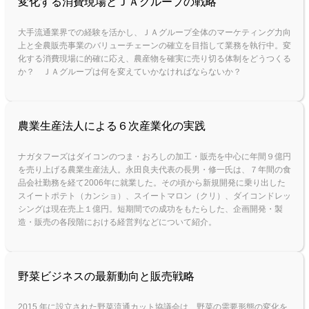
変化する消費現場とＪＡグループの戦略
大手流通業界での経験を活かし、ＪＡグループ全体のマーケティング力向
上と全農販売事業のバリューチェーンの確立を目指して業務を執行中。変
化する消費現場に的確に応え、農産物を確実に売り切る体制をどうつくる
か？ ＪＡグループは何を変えていかなければならないか？
農業生産法人による６次産業化の実践
ナガタフーズはダイコンのつま・おろしの加工・販売を中心に年間９億円
を売り上げる農業生産法人。永田良夫代表の長男・修一氏は、７年間の食
品会社勤務を経て2006年に就業した。その頃から新規開発に乗り出した
スイートポテト（カンショ）、スイートマロン（クリ）、ダイコンドレッ
シングは現在売上１億円。短期間での成功をもたらした、企画開発・製
造・販売の各段階における経営判などについて紹介。
野菜ビジネスの最新動向と販売戦略
2015 年に設立された野菜流通カット協議会は、野菜の需要形態の変化を