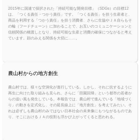
2015年に国連で採択された「持続可能な開発目標」（SDGs）の目標12
は、「つくる責任・つかう責任」です。「つくる責任」を担う生産者と、
商品を利用する「つかう責任」を担う消費者、さらに生協やＪＡ自らもそ
の輪（フードチェーン）に加わることで、お互いのコミュニケーションと
信頼関係の橋渡しとなり、持続可能な生産と消費の確保につながると考え
ています。顔のみえる関係を大切に……。
農山村からの地方創生
農山村では、様々な空洞化が進行している。しかし、それに抗するように
再生に向けた取り組みも見られ、さらに「田園回帰」という都市の若者か
ら
の追い風も発生している。本報告では、農山村で進んでいる「地域づく
り」の動きを定式化し、その延長線上に「地方創生」を考えてみたい。そ
れは必
ずしも農山村のみではない日本社会の未来像にもつながるものであ
り、そこにおけるＪＡの役割も浮かび上がってくると思われる。