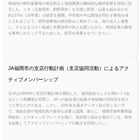
地域内の耕作放棄地の発生防止と地域農業の継続的な維持発展を目的に設
立した。イネ（主食用米、飼料用米）を主体に野菜・山菜も組み合わせ、
約137ha（16年度）の経営を展開。平坦地や中山間地を問わず農地を借
り入れることで、耕作放棄地の発生防止に努めている。他の法人と連携
し、さらなるコスト低減と作業効率の向上を図りながら、地域全体の農地
を将来にわたって守るためにも、経営を発展させていきたい。
JA福岡市の支店行動計画（支店協同活動）によるアク
ティブメンバーシップ
当JAは1999年に支店行動計画を開始した。協同組合らしさが薄れつつあ
るという危機感を背景に、JAへの組合員の結集や各組織の活性化を促そ
うと考えたのである。しかし、10年余を過ぎマンネリ化が生じる一方
で、准組合員や地域住民の参画も必要と認識、新たに「福岡市食料農業協
同組合」とのキャッチフレーズを掲げ、現在取り組みを進めている。英知
を結集してアクティブメンバーシップの確立を目指したい。