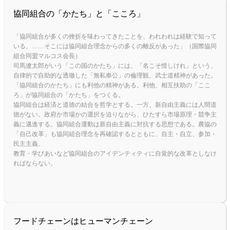
協同組合の「かたち」と「こころ」
「協同組合が多くの挫折を味わってきたことを、われわれは経験で知って
いる。……そこには協同組合理念からの多くの離反があった」（国際協同
組合同盟マルコス会長）
司馬遼太郎がいう「この国のかたち」には、「名こそ惜しけれ」という、
自律的で自助的な透徹した「無私奉公」の倫理観、武士道精神があった。
「協同組合のかたち」にも利他の精神がある。利他、相互扶助の「ここ
ろ」が協同組合の「かたち」をつくる。
協同組合は経済と道徳の結合を哲学とする。一方、新自由主義には人間道
徳がない。政府か市場かの選択を迫りながら、ひたすら市場原理・競争主
義に邁進する。協同組合運動は新自由主義に対抗する思想である。農協の
「自己改革」も協同組合理念を再確認するとともに、自主・自立、参加・
民主主義、
教育・学びあいなど協同組合のアイデンティティに自覚的な改革としなけ
ればならない。
フードチェーンはヒューマンチェーン