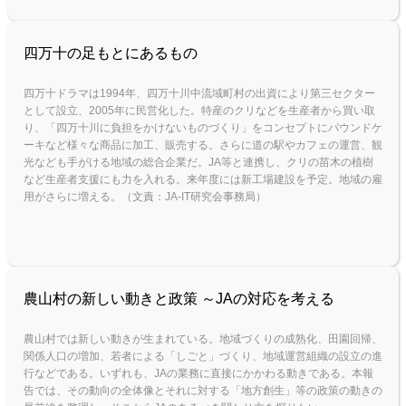
四万十の足もとにあるもの
四万十ドラマは1994年、四万十川中流域町村の出資により第三セクター
として設立、2005年に民営化した。特産のクリなどを生産者から買い取
り、「四万十川に負担をかけないものづくり」をコンセプトにパウンドケ
ーキなど様々な商品に加工、販売する。さらに道の駅やカフェの運営、観
光なども手がける地域の総合企業だ。JA等と連携し、クリの苗木の植樹
など生産者支援にも力を入れる。来年度には新工場建設を予定。地域の雇
用がさらに増える。（文責：JA-IT研究会事務局）
農山村の新しい動きと政策 ～JAの対応を考える
農山村では新しい動きが生まれている。地域づくりの成熟化、田園回帰、
関係人口の増加、若者による「しごと」づくり、地域運営組織の設立の進
行などである。いずれも、JAの業務に直接にかかわる動きである。本報
告では、その動向の全体像とそれに対する「地方創生」等の政策の動きの