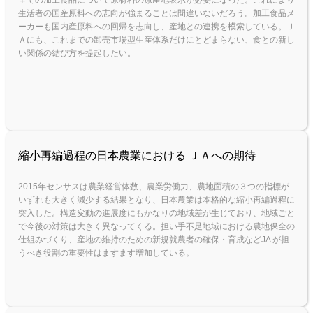
全ての加工食品について原材料の原産地表示が必要になった。これにより
生活者の国産原料への志向が強まることは間違いないだろう。加工食品メ
ーカーも国内産原料への回帰を志向し、産地との連携を模索している。Ｊ
Ａにも、これまでの卸売市場型生産体系だけにとどまらない、食との新し
い関係の結び方を提起したい。
縮小再編過程の日本農業における ＪＡへの期待
2015年センサスは農業経営体数、農業労働力、農地面積の３つの指標が
いずれも大きく減少する結果となり、日本農業は本格的な縮小再編過程に
突入した。構造変動の進展度にもかなりの地域差が生じており、地域ごと
で今後の対策は大きく異なってくる。担い手不足地域における農地保全の
仕組みづくり、産地の維持のための新規就農者の確保・育成などJA が担
うべき役割の重要性はますます増加している。