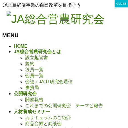
CLOSE
CLOSE
CLOSE
CLOSE
CLOSE
CLOSE
CLOSE
CLOSE
CLOSE
CLOSE
CLOSE
CLOSE
CLOSE
CLOSE
CLOSE
CLOSE
CLOSE
CLOSE
CLOSE
CLOSE
CLOSE
CLOSE
CLOSE
CLOSE
CLOSE
CLOSE
CLOSE
CLOSE
CLOSE
JA営農経済事業の自己改革を目指そう
MENU
メ
HOME
JA総合営農研究会とは
ニ
設立趣旨書
ュ
規約
ー
役員一覧
を
会員一覧
飛
会誌：JA-IT研究会通信
ば
事務局
す
公開研究会
開催報告
これまでの公開研究会 テーマと報告
人材養成セミナー
カリキュラムのご紹介
商品台帳と商談会