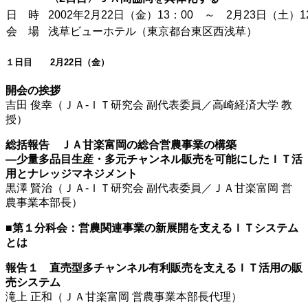
日 時
2002年2月22日（金）13：00 ～ 2月23日（土）1
会 場
浅草ビューホテル（東京都台東区西浅草）
１日目 2月22日（金）
開会の挨拶
吉田 俊幸（ＪＡ-ＩＴ研究会 副代表委員／高崎経済大学 教
授）
総括報告 ＪＡ甘楽富岡の総合営農事業の構築
―少量多品目生産・多元チャンネル販売を可能にしたＩＴ活
用とナレッジマネジメント
黒澤 賢治（ＪＡ-ＩＴ研究会 副代表委員／ＪＡ甘楽富岡 営
農事業本部長）
■第１分科会：営農関連事業の新展開を支えるＩＴシステム
とは
報告１ 直売型多チャンネル有利販売を支えるＩＴ活用の販
売システム
滝上 正和（ＪＡ甘楽富岡 営農事業本部長代理）