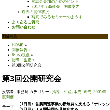
商談会参加のためのヒント
2017年度商談会 開催案内
過去の開催状況
写真でみるセミナーのようす
よくあるご質問
お問い合わせ
開催報告
HOME
»
開催報告
»
6つの視点
»
指導・生産
»
第3回公開研究会
第3回公開研究会
投稿者 :
事務局
カテゴリー :
指導・生産
,
販売
,
直売
,
2001年
度開催
〈1日目〉営農関連事業の新展開を支える「ナレッ
テーマ
〈2日目〉ＪＡ間協同を具体化する