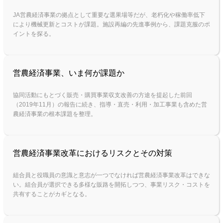
JA営農経済事業の拠点として重要な選果場等だが、老朽化や稼働率低下
により機械更新とコストが課題。施設再編の先進事例から、課題克服のポ
イントを探る。
営農経済事業、いま何が課題か
協同活動にもとづく販売・購買事業収支改善の方途を提起した前回
（2019年11月）の報告に続き、指導・直売・利用・加工事業も含めた営
農経済事業の根本課題を整理。
営農経済事業改革におけるリスクとその対策
組合員と役職員の意識と意志が一つでなければ営農経済事業改革はできな
い。組合員が選択できる多様な販路を開拓しつつ、事業リスク・コストを
共有することがカギとなる。