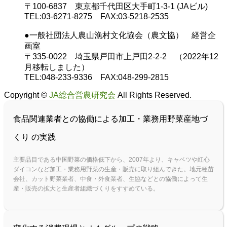
〒100-6837 東京都千代田区大手町1-3-1 (JAビル)
TEL:03-6271-8275 FAX:03-5218-2535
●一般社団法人農山漁村文化協会（農文協） 経営企
画室
〒335-0022 埼玉県戸田市上戸田2-2-2 （2022年12
月移転しました）
TEL:048-233-9336 FAX:048-299-2815
Copyright ©
JA総合営農研究会
All Rights Reserved.
食品関連業者との協働による加工・業務用野菜産地づ
くり の実践
主要品目である中国野菜の価格低下から、2007年より、キャベツや紅心
ダイコンなど加工・業務用野菜の生産・販売に取り組んできた。地元種苗
会社、カット野菜業者、中食・外食業者、生協などとの協働によって生
産・販売の拡大と生産者組織づくりをすすめている。