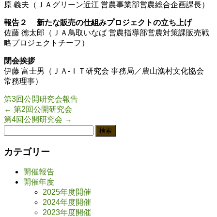
原 義夫（ＪＡグリーン近江 営農事業部営農総合企画課長）
報告２ 新たな販売の仕組みプロジェクトの立ち上げ
佐藤 徳太郎（ＪＡ鳥取いなば 営農指導部営農対策課販売戦
略プロジェクトチーフ）
閉会挨拶
伊藤 富士男（ＪＡ-ＩＴ研究会 事務局／農山漁村文化協会
常務理事）
第3回公開研究会報告
←
第2回公開研究会
第4回公開研究会
→
検
索:
カテゴリー
開催報告
開催年度
2025年度開催
2024年度開催
2023年度開催