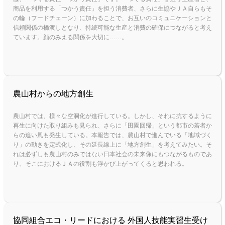
商品を利用する「つかう責任」を担う消費者、さらに生協やＪＡ自らもそ
の輪（フードチェーン）に加わることで、お互いのコミュニケーションと
信頼関係の橋渡しとなり、持続可能な生産と消費の確保につながると考え
ています。顔のみえる関係を大切に……。
農山村からの地方創生
農山村では、様々な空洞化が進行している。しかし、それに抗するように
再生に向けた取り組みも見られ、さらに「田園回帰」という都市の若者か
ら
の追い風も発生している。本報告では、農山村で進んでいる「地域づく
り」の動きを定式化し、その延長線上に「地方創生」を考えてみたい。そ
れは必
ずしも農山村のみではない日本社会の未来像にもつながるものであ
り、そこにおけるＪＡの役割も浮かび上がってくると思われる。
協同組合エコ・リードにおける 外国人技能実習生受け