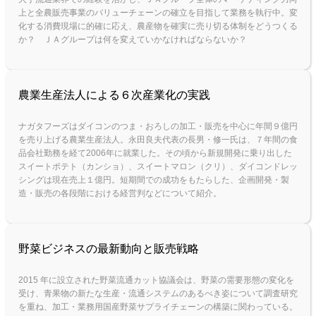
上と全農販売事業のバリューチェーンの確立を目指して業務を執行中。変
化する消費現場に的確に応え、農産物を確実に売り切る体制をどうつくる
か？ ＪＡグループは何を変えていかなければならないか？
農業生産法人による６次産業化の実践
ナガタフーズはダイコンのつま・おろしの加工・販売を中心に年間９億円
を売り上げる農業生産法人。永田良夫代表の長男・修一氏は、７年間の食
品会社勤務を経て2006年に就業した。その頃から新規開発に乗り出した
スイートポテト（カンショ）、スイートマロン（クリ）、ダイコンドレッ
シングは現在売上１億円。短期間での成功をもたらした、企画開発・製
造・販売の各段階における経営判などについて紹介。
野菜ビジネスの最新動向と販売戦略
2015 年に設立された野菜流通カット協議会は、野菜の需要形態の変化を
受け、青果物の新たな生産・流通システムのあるべき姿について調査研究
を重ね、加工・業務用国産野菜サプライチェーンの構築に関わっている。