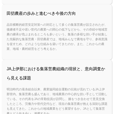
田切農産の歩みと進むべき今後の方向
品目横断的経営安定対策への対応として多くの集落営農が設立されたが、
後継者不足や若い世代の農業への関心の低下などから、その存続や地域営
農の継承が危ぶまれるところも多いという。集落の多様な担い手が結集し
た先駆的な集落営農・田切農産では、地域みんなで農地を守り、参画意識
を促すため、どのような仕組みを築いてきたのか。また、これからの農
業、地域・農村経営をどう考えるか。
JA上伊那における集落営農組織の現状と、意向調査か
ら見える課題
明治時代の蚕糸組合以来、農業協同組合運動の伝統が流れているJA上伊
那管内。集落営農も盛んであり、地域農業の中心的な担い手として活動し
ている。その代表をJAの常勤役員が訪問し、膝をつき合わせて意見交換
したところ、労働力や世代交代など、現在の集落営農が抱える深刻な課題
も見えてきた。これからの地域農業をどう展望するか。JAとして集落営
農とどう向き合い、連携するか。