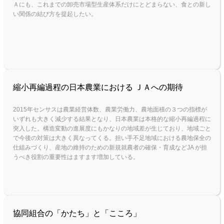
Ａにも、これまでの卸売市場型生産体系だけにとどまらない、食との新し
い関係の結び方を提起したい。
縮小再編過程の日本農業における ＪＡへの期待
2015年センサスは農業経営体数、農業労働力、農地面積の３つの指標が
いずれも大きく減少する結果となり、日本農業は本格的な縮小再編過程に
突入した。構造変動の進展度にもかなりの地域差が生じており、地域ごと
で今後の対策は大きく異なってくる。担い手不足地域における農地保全の
仕組みづくり、産地の維持のための新規就農者の確保・育成などJA が担
うべき役割の重要性はますます増加している。
協同組合の「かたち」と「こころ」