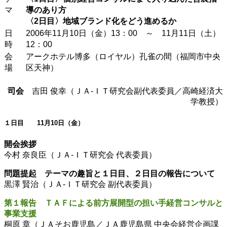
マ
導のあり方
〈2日目〉地域ブランド化をどう進めるか
日
2006年11月10日（金）13：00 ～ 11月11日（土）
時
12：00
会
アークホテル博多（ロイヤル）孔雀の間（福岡市中央
場
区天神）
司会
吉田 俊幸（ＪＡ-ＩＴ研究会副代表委員／高崎経済大
学教授）
１日目 11月10日（金）
開会挨拶
今村 奈良臣（ＪＡ-ＩＴ研究会 代表委員）
問題提起 テーマの趣旨と１日目、２日目の報告について
黒澤 賢治（ＪＡ-ＩＴ研究会 副代表委員）
第１報告 ＴＡＦによる前方展開型の担い手経営コンサルと
事業支援
桐原 章（ＪＡそお鹿児島／ＪＡ鹿児島県 中央会経営企画課