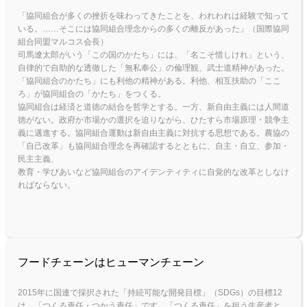
「協同組合が多くの挫折を味わってきたことを、われわれは経験で知って
いる。……そこには協同組合理念からの多くの離反があった」（国際協同
組合同盟マルコス会長）
司馬遼太郎がいう「この国のかたち」には、「名こそ惜しけれ」という、
自律的で自助的な透徹した「無私奉公」の倫理観、武士道精神があった。
「協同組合のかたち」にも利他の精神がある。利他、相互扶助の「ここ
ろ」が協同組合の「かたち」をつくる。
協同組合は経済と道徳の結合を哲学とする。一方、新自由主義には人間道
徳がない。政府か市場かの選択を迫りながら、ひたすら市場原理・競争主
義に邁進する。協同組合運動は新自由主義に対抗する思想である。農協の
「自己改革」も協同組合理念を再確認するとともに、自主・自立、参加・
民主主義、
教育・学びあいなど協同組合のアイデンティティに自覚的な改革としなけ
ればならない。
フードチェーンはヒューマンチェーン
2015年に国連で採択された「持続可能な開発目標」（SDGs）の目標12
は、「つくる責任・つかう責任」です。「つくる責任」を担う生産者と、