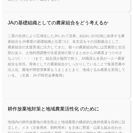
JAの基礎組織としての農家組合をどう考えるか
二度の合併により広域化したJAいわて花巻。結(ゆい)の伝統に由来する農
家組合をJA事業の基礎組織と位置づけ、各支店をその活動拠点として、
農家組合の支援育成に注力してきた。個々の農家組合内には営農部と生活
部があり、土地利用調整や生産資材の取りまとめからJA農業まつりやさ
なぶり(・・・・)まで、組合員が協同で担う。JA職員も全員が一人一農家
組合を担当。母体としての農家組合がしっかりしていることで集落営農や
法人化、農地中間管理事業もうまくまとまり、地域ぐるみ農業を実現して
いる。（文責：JA-IT研究会事務局）
耕作放棄地対策と地域農業活性化 のために
地域内の耕作放棄地の発生防止と地域農業の継続的な維持発展を目的に設
立した。イネ（主食用米、飼料用米）を主体に野菜・山菜も組み合わせ、