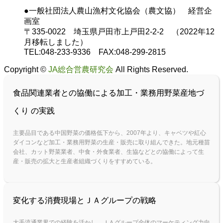
●一般社団法人農山漁村文化協会（農文協） 経営企
画室
〒335-0022 埼玉県戸田市上戸田2-2-2 （2022年12
月移転しました）
TEL:048-233-9336 FAX:048-299-2815
Copyright ©
JA総合営農研究会
All Rights Reserved.
食品関連業者との協働による加工・業務用野菜産地づ
くり の実践
主要品目である中国野菜の価格低下から、2007年より、キャベツや紅心
ダイコンなど加工・業務用野菜の生産・販売に取り組んできた。地元種苗
会社、カット野菜業者、中食・外食業者、生協などとの協働によって生
産・販売の拡大と生産者組織づくりをすすめている。
変化する消費現場とＪＡグループの戦略
大手流通業界での経験を活かし、ＪＡグループ全体のマーケティング力向