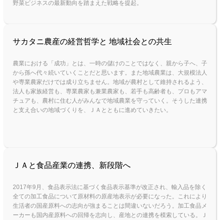
野菜ビジネスの最新動向を踏まえた戦略を提起。
サカタニ農産の経営哲学と 地域社会との共生
農業における「成功」とは、一時の儲けのことではなく、親から子へ、子
から孫へ代々続いていくことだと思います。また地域農業は、大規模法人
や専業農家だけでは成り立ちません。地域が農村として維持されるよう、
法人も家族経営も、専業農家も兼業農家も、若手も高齢者も、プロもアマ
チュアも、農村に住む人がみんなで地域農業を守っていく。そうした連携
と支え合いの地域づくりを、ＪＡとともに進めていきたい。
ＪＡと食品産業の連携、新段階へ
2017年9月、食品表示法に基づく食品表示基準が改正され、輸入品を除く
全ての加工食品について原材料の原産地表示が必要になった。これにより
生活者の国産原料への志向が強まることは間違いないだろう。加工食品メ
ーカーも国内産原料への回帰を志向し、産地との連携を模索している。Ｊ