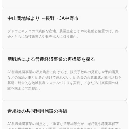
中山間地域より ～長野・JA中野市
ブドウとキノコの代表的な産地。農業生産こそJAの基盤と位置づけ、部
会とともに新技術導入や販売拡大に取り組む。
新戦略による営農経済事業の再構築を探る
JA営農経済事業の収支均衡に向けては、販売手数料の見直しや予約購買
などの議論と取り組みが避けて通れない。組合員の合意形成と協同活動を
基礎に総合的な地域営農システムづくりを実践してきたJA甘楽富岡の経
験を踏まえ問題提起。
青果物の共同利用施設の再編
JA営農経済事業の拠点として重要な選果場等だが、老朽化や稼働率低下