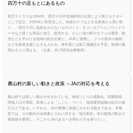
四万十の足もとにあるもの
四万十ドラマは1994年、四万十川中流域町村の出資により第三セクター
として設立、2005年に民営化した。特産のクリなどを生産者から買い取
り、「四万十川に負担をかけないものづくり」をコンセプトにパウンドケ
ーキなど様々な商品に加工、販売する。さらに道の駅やカフェの運営、観
光なども手がける地域の総合企業だ。JA等と連携し、クリの苗木の植樹
など生産者支援にも力を入れる。来年度には新工場建設を予定。地域の雇
用がさらに増える。（文責：JA-IT研究会事務局）
農山村の新しい動きと政策 ～JAの対応を考える
農山村では新しい動きが生まれている。地域づくりの成熟化、田園回帰、
関係人口の増加、若者による「しごと」づくり、地域運営組織の設立の進
行などである。いずれも、JAの業務に直接にかかわる動きである。本報
告では、その動向の全体像とそれに対する「地方創生」等の政策の動きの
最前線を整理し、そこからJAのあるべき関わり方を探りたい。