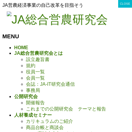
CLOSE
CLOSE
CLOSE
CLOSE
CLOSE
CLOSE
CLOSE
CLOSE
CLOSE
CLOSE
CLOSE
CLOSE
CLOSE
CLOSE
CLOSE
CLOSE
CLOSE
CLOSE
CLOSE
CLOSE
CLOSE
CLOSE
CLOSE
CLOSE
CLOSE
CLOSE
CLOSE
CLOSE
CLOSE
JA営農経済事業の自己改革を目指そう
MENU
メ
HOME
JA総合営農研究会とは
ニ
設立趣旨書
ュ
規約
ー
役員一覧
を
会員一覧
飛
会誌：JA-IT研究会通信
ば
事務局
す
公開研究会
開催報告
これまでの公開研究会 テーマと報告
人材養成セミナー
カリキュラムのご紹介
商品台帳と商談会