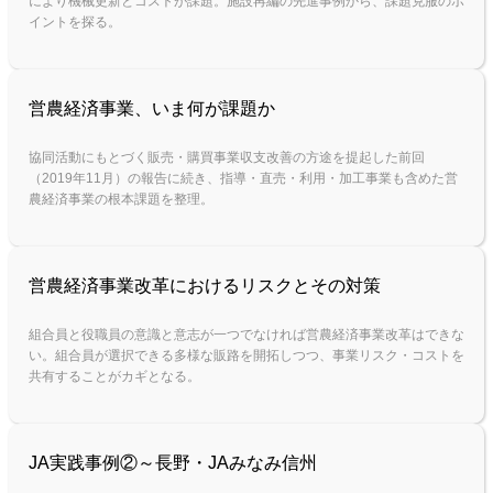
により機械更新とコストが課題。施設再編の先進事例から、課題克服のポ
イントを探る。
営農経済事業、いま何が課題か
協同活動にもとづく販売・購買事業収支改善の方途を提起した前回
（2019年11月）の報告に続き、指導・直売・利用・加工事業も含めた営
農経済事業の根本課題を整理。
営農経済事業改革におけるリスクとその対策
組合員と役職員の意識と意志が一つでなければ営農経済事業改革はできな
い。組合員が選択できる多様な販路を開拓しつつ、事業リスク・コストを
共有することがカギとなる。
JA実践事例②～長野・JAみなみ信州