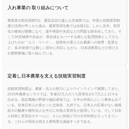
入れ事業の 取り組みについて
農業産出額全国第2位、園芸品目の盛んな茨城県では、外国人技能実習制
度の活用が早くから進み、農業実習生数では全国1位。しかし近年、実習
生の確保が困難になり、途中帰国や失踪などの問題も顕在化してきた。そ
こでJA茨城県中央会が、県全域をカバーする新たな監理団体として立ち
上げたのが「エコ・リード」。採算性や受け入れ農家への指導・監督な
ど、各JA単独では難しい部分に対応しながら、日本語教育などの受け入
れ態勢整備に取り組んでいる。
定着し日本農業を支える技能実習制度
技能実習制度は、農家・法人の努力によりウインウインで展開してきた。
2015年農業センサスでは、常雇22万人のうち実習生が2.7万人と12％を
占める。指定職種の野菜や施設産地では、大半が外国人という事例も出て
いる。従来日本人が多かった北海道、九州でも、日本人の応募がない規模
拡大の酪農や畑作法人を中心に外国人実習生が急増している。そして日本
人幹部と実習生のチームに、さらに技術ビザの大卒幹部が入ってきてい
る。これらの現況を踏まえ新制度を議論すべきである。