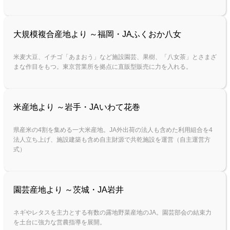
大規模複合産地より ～福岡・JAふくおか八女
米麦大豆、イチゴ「あまおう」など施設園芸、果樹、「八女茶」とさまざ
まな作目をもつ。東京営業所を拠点に直販型販売に力を入れる。
米産地より ～岩手・JAいわて花巻
県産米の4割を集める一大米産地。JA外出荷の法人も含めた利用組合を4
法人立ち上げ、施設建築も含め自主財源で共乾施設を運営（自主運営方
式）
園芸産地より ～茨城・JA岩井
ネギやレタスを主力とする有数の露地野菜産地のJA。園芸部会の結束力
を土台に強力な営農指導を展開。