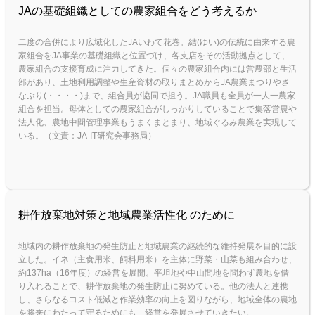
JAの基礎組織としての農家組合をどう考えるか
二度の合併により広域化したJAいわて花巻。結(ゆい)の伝統に由来する農
家組合をJA事業の基礎組織と位置づけ、各支店をその活動拠点として、
農家組合の支援育成に注力してきた。個々の農家組合内には営農部と生活
部があり、土地利用調整や生産資材の取りまとめからJA農業まつりやさ
なぶり(・・・・)まで、組合員が協同で担う。JA職員も全員が一人一農家
組合を担当。母体としての農家組合がしっかりしていることで集落営農や
法人化、農地中間管理事業もうまくまとまり、地域ぐるみ農業を実現して
いる。（文責：JA-IT研究会事務局）
耕作放棄地対策と地域農業活性化 のために
地域内の耕作放棄地の発生防止と地域農業の継続的な維持発展を目的に設
立した。イネ（主食用米、飼料用米）を主体に野菜・山菜も組み合わせ、
約137ha（16年度）の経営を展開。平坦地や中山間地を問わず農地を借
り入れることで、耕作放棄地の発生防止に努めている。他の法人と連携
し、さらなるコスト低減と作業効率の向上を図りながら、地域全体の農地
を将来にわたって守るためにも、経営を発展させていきたい。