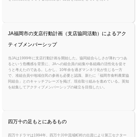
JA福岡市の支店行動計画（支店協同活動）によるアク
ティブメンバーシップ
当JAは1999年に支店行動計画を開始した。協同組合らしさが薄れつつあ
るという危機感を背景に、JAへの組合員の結集や各組織の活性化を促そ
うと考えたのである。しかし、10年余を過ぎマンネリ化が生じる一方
で、准組合員や地域住民の参画も必要と認識、新たに「福岡市食料農業協
同組合」とのキャッチフレーズを掲げ、現在取り組みを進めている。英知
を結集してアクティブメンバーシップの確立を目指したい。
四万十の足もとにあるもの
四万十ドラマは1994年、四万十川中流域町村の出資により第三セクター