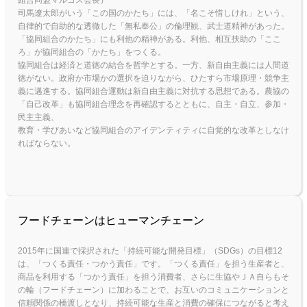
司馬遼太郎がいう「この国のかたち」には、「名こそ惜しけれ」という、
自律的で自助的な透徹した「無私奉公」の倫理観、武士道精神があった。
「協同組合のかたち」にも利他の精神がある。利他、相互扶助の「ここ
ろ」が協同組合の「かたち」をつくる。
協同組合は経済と道徳の結合を哲学とする。一方、新自由主義には人間道
徳がない。政府か市場かの選択を迫りながら、ひたすら市場原理・競争主
義に邁進する。協同組合運動は新自由主義に対抗する思想である。農協の
「自己改革」も協同組合理念を再確認するとともに、自主・自立、参加・
民主主義、
教育・学びあいなど協同組合のアイデンティティに自覚的な改革としなけ
ればならない。
フードチェーンはヒューマンチェーン
2015年に国連で採択された「持続可能な開発目標」（SDGs）の目標12
は、「つくる責任・つかう責任」です。「つくる責任」を担う生産者と、
商品を利用する「つかう責任」を担う消費者、さらに生協やＪＡ自らもそ
の輪（フードチェーン）に加わることで、お互いのコミュニケーションと
信頼関係の橋渡しとなり、持続可能な生産と消費の確保につながると考え