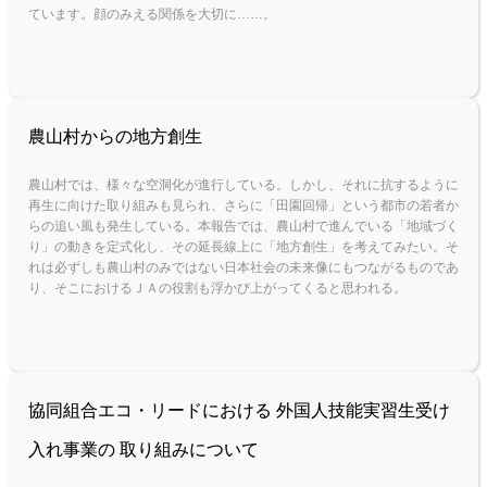
ています。顔のみえる関係を大切に……。
農山村からの地方創生
農山村では、様々な空洞化が進行している。しかし、それに抗するように
再生に向けた取り組みも見られ、さらに「田園回帰」という都市の若者か
ら
の追い風も発生している。本報告では、農山村で進んでいる「地域づく
り」の動きを定式化し、その延長線上に「地方創生」を考えてみたい。そ
れは必
ずしも農山村のみではない日本社会の未来像にもつながるものであ
り、そこにおけるＪＡの役割も浮かび上がってくると思われる。
協同組合エコ・リードにおける 外国人技能実習生受け
入れ事業の 取り組みについて