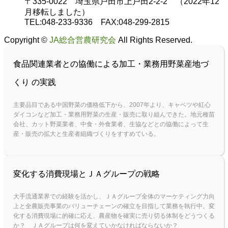
〒335-0022 埼玉県戸田市上戸田2-2-2 （2022年12
月移転しました）
TEL:048-233-9336 FAX:048-299-2815
Copyright ©
JA総合営農研究会
All Rights Reserved.
食品関連業者との協働による加工・業務用野菜産地づ
くり の実践
主要品目である中国野菜の価格低下から、2007年より、キャベツや紅心
ダイコンなど加工・業務用野菜の生産・販売に取り組んできた。地元種苗
会社、カット野菜業者、中食・外食業者、生協などとの協働によって生
産・販売の拡大と生産者組織づくりをすすめている。
変化する消費現場とＪＡグループの戦略
大手流通業界での経験を活かし、ＪＡグループ全体のマーケティング力向
上と全農販売事業のバリューチェーンの確立を目指して業務を執行中。変
化する消費現場に的確に応え、農産物を確実に売り切る体制をどうつくる
か？ ＪＡグループは何を変えていかなければならないか？