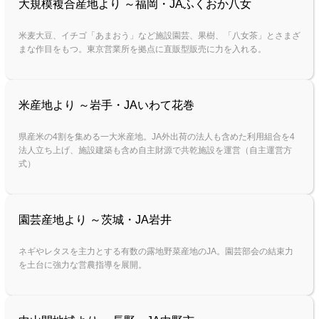
大規模複合産地より ～福岡・JAふくおか八女
米麦大豆、イチゴ「あまおう」など施設園芸、果樹、「八女茶」とさまざ
まな作目をもつ。東京営業所を拠点に直販型販売に力を入れる。
米産地より ～岩手・JAいわて花巻
県産米の4割を集める一大米産地。JA外出荷の法人も含めた利用組合を4
法人立ち上げ、施設建築も含め自主財源で共乾施設を運営（自主運営方
式）
園芸産地より ～茨城・JA岩井
ネギやレタスを主力とする有数の露地野菜産地のJA。園芸部会の結束力
を土台に強力な営農指導を展開。