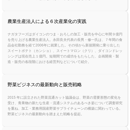
農業生産法人による６次産業化の実践
ナガタフーズはダイコンのつま・おろしの加工・販売を中心に年間９億円
を売り上げる農業生産法人。永田良夫代表の長男・修一氏は、７年間の食
品会社勤務を経て2006年に就業した。その頃から新規開発に乗り出した
スイートポテト（カンショ）、スイートマロン（クリ）、ダイコンドレッ
シングは現在売上１億円。短期間での成功をもたらした、企画開発・製
造・販売の各段階における経営判などについて紹介。
野菜ビジネスの最新動向と販売戦略
2015 年に設立された野菜流通カット協議会は、野菜の需要形態の変化を
受け、青果物の新たな生産・流通システムのあるべき姿について調査研究
を重ね、加工・業務用国産野菜サプライチェーンの構築に関わっている。
野菜ビジネスの最新動向を踏まえた戦略を提起。