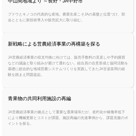
中山間地域より ～長野・JA中野市
ブドウとキノコの代表的な産地。農業生産こそJAの基盤と位置づけ、部
会とともに新技術導入や販売拡大に取り組む。
新戦略による営農経済事業の再構築を探る
JA営農経済事業の収支均衡に向けては、販売手数料の見直しや予約購買
などの議論と取り組みが避けて通れない。組合員の合意形成と協同活動を
基礎に総合的な地域営農システムづくりを実践してきたJA甘楽富岡の経
験を踏まえ問題提起。
青果物の共同利用施設の再編
JA営農経済事業の拠点として重要な選果場等だが、老朽化や稼働率低下
により機械更新とコストが課題。施設再編の先進事例から、課題克服のポ
イントを探る。