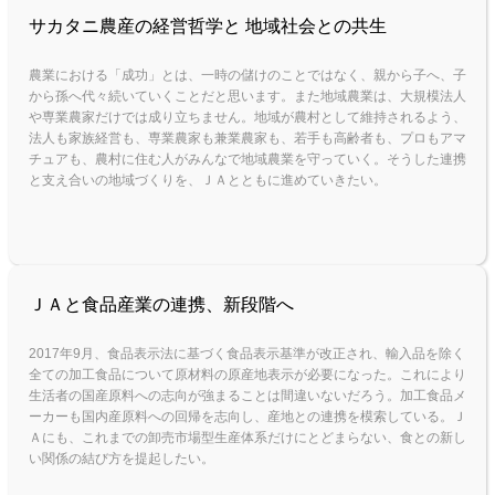
サカタニ農産の経営哲学と 地域社会との共生
農業における「成功」とは、一時の儲けのことではなく、親から子へ、子
から孫へ代々続いていくことだと思います。また地域農業は、大規模法人
や専業農家だけでは成り立ちません。地域が農村として維持されるよう、
法人も家族経営も、専業農家も兼業農家も、若手も高齢者も、プロもアマ
チュアも、農村に住む人がみんなで地域農業を守っていく。そうした連携
と支え合いの地域づくりを、ＪＡとともに進めていきたい。
ＪＡと食品産業の連携、新段階へ
2017年9月、食品表示法に基づく食品表示基準が改正され、輸入品を除く
全ての加工食品について原材料の原産地表示が必要になった。これにより
生活者の国産原料への志向が強まることは間違いないだろう。加工食品メ
ーカーも国内産原料への回帰を志向し、産地との連携を模索している。Ｊ
Ａにも、これまでの卸売市場型生産体系だけにとどまらない、食との新し
い関係の結び方を提起したい。