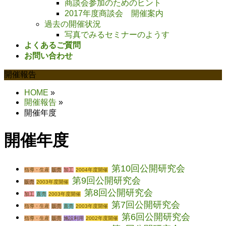
商談会参加のためのヒント
2017年度商談会 開催案内
過去の開催状況
写真でみるセミナーのようす
よくあるご質問
お問い合わせ
開催報告
HOME
»
開催報告
»
開催年度
開催年度
第10回公開研究会
指導・生産
販売
加工
2004年度開催
第9回公開研究会
販売
2003年度開催
第8回公開研究会
加工
直売
2003年度開催
第7回公開研究会
指導・生産
販売
直売
2003年度開催
第6回公開研究会
指導・生産
販売
施設利用
2002年度開催