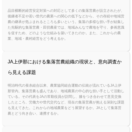
品目横断的経営安定対策への対応として多くの集落営農が設立されたが、
後継者不足や若い世代の農業への関心の低下などから、その存続や地域営
農の継承が危ぶまれるところも多いという。集落の多様な担い手が結集し
た先駆的な集落営農・田切農産では、地域みんなで農地を守り、参画意識
を促すため、どのような仕組みを築いてきたのか。また、これからの農
業、地域・農村経営をどう考えるか。
JA上伊那における集落営農組織の現状と、意向調査か
ら見える課題
明治時代の蚕糸組合以来、農業協同組合運動の伝統が流れているJA上伊
那管内。集落営農も盛んであり、地域農業の中心的な担い手として活動し
ている。その代表をJAの常勤役員が訪問し、膝をつき合わせて意見交換
したところ、労働力や世代交代など、現在の集落営農が抱える深刻な課題
も見えてきた。これからの地域農業をどう展望するか。JAとして集落営
農とどう向き合い、連携するか。