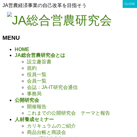
CLOSE
CLOSE
CLOSE
CLOSE
CLOSE
CLOSE
CLOSE
CLOSE
CLOSE
CLOSE
CLOSE
CLOSE
CLOSE
CLOSE
CLOSE
CLOSE
CLOSE
CLOSE
CLOSE
CLOSE
CLOSE
CLOSE
CLOSE
CLOSE
CLOSE
CLOSE
CLOSE
CLOSE
CLOSE
JA営農経済事業の自己改革を目指そう
MENU
メ
HOME
JA総合営農研究会とは
ニ
設立趣旨書
ュ
規約
ー
役員一覧
を
会員一覧
飛
会誌：JA-IT研究会通信
ば
事務局
す
公開研究会
開催報告
これまでの公開研究会 テーマと報告
人材養成セミナー
カリキュラムのご紹介
商品台帳と商談会