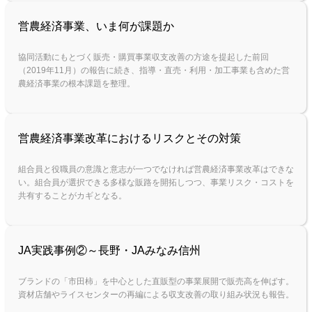
営農経済事業、いま何が課題か
協同活動にもとづく販売・購買事業収支改善の方途を提起した前回
（2019年11月）の報告に続き、指導・直売・利用・加工事業も含めた営
農経済事業の根本課題を整理。
営農経済事業改革におけるリスクとその対策
組合員と役職員の意識と意志が一つでなければ営農経済事業改革はできな
い。組合員が選択できる多様な販路を開拓しつつ、事業リスク・コストを
共有することがカギとなる。
JA実践事例②～長野・JAみなみ信州
ブランドの「市田柿」を中心とした直販型の事業展開で販売高を伸ばす。
資材店舗やライスセンターの再編による収支改善の取り組み状況も報告。