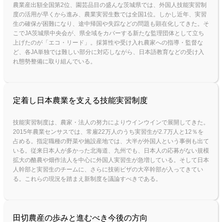
農業産出額全国第2位、園芸品目の盛んな茨城県では、外国人技能実習制
度の活用が早くから進み、農業実習生数では全国1位。しかし近年、実習
生の確保が困難になり、途中帰国や失踪などの問題も顕在化してきた。そ
こでJA茨城県中央会が、県全域をカバーする新たな監理団体として立ち
上げたのが「エコ・リード」。採算性や受け入れ農家への指導・監督な
ど、各JA単独では難しい部分に対応しながら、日本語教育などの受け入
れ態勢整備に取り組んでいる。
定着し日本農業を支える技能実習制度
技能実習制度は、農家・法人の努力によりウインウインで展開してきた。
2015年農業センサスでは、常雇22万人のうち実習生が2.7万人と12％を
占める。指定職種の野菜や施設産地では、大半が外国人という事例も出て
いる。従来日本人が多かった北海道、九州でも、日本人の応募がない規模
拡大の酪農や畑作法人を中心に外国人実習生が急増している。そして日本
人幹部と実習生のチームに、さらに技術ビザの大卒幹部が入ってきてい
る。これらの現況を踏まえ新制度を議論すべきである。
田切農産の歩みと進むべき今後の方向