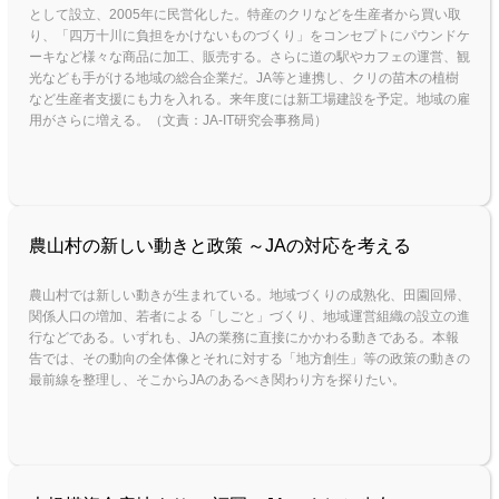
として設立、2005年に民営化した。特産のクリなどを生産者から買い取
り、「四万十川に負担をかけないものづくり」をコンセプトにパウンドケ
ーキなど様々な商品に加工、販売する。さらに道の駅やカフェの運営、観
光なども手がける地域の総合企業だ。JA等と連携し、クリの苗木の植樹
など生産者支援にも力を入れる。来年度には新工場建設を予定。地域の雇
用がさらに増える。（文責：JA-IT研究会事務局）
農山村の新しい動きと政策 ～JAの対応を考える
農山村では新しい動きが生まれている。地域づくりの成熟化、田園回帰、
関係人口の増加、若者による「しごと」づくり、地域運営組織の設立の進
行などである。いずれも、JAの業務に直接にかかわる動きである。本報
告では、その動向の全体像とそれに対する「地方創生」等の政策の動きの
最前線を整理し、そこからJAのあるべき関わり方を探りたい。