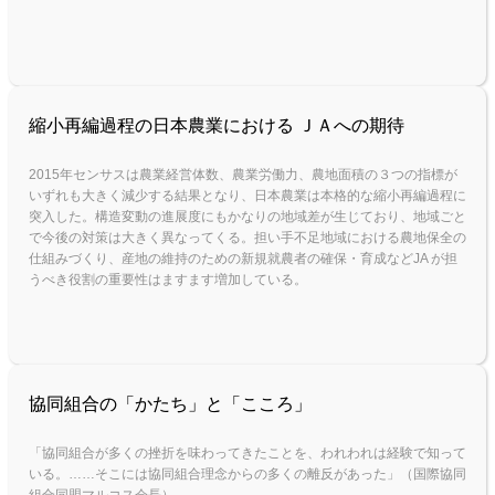
縮小再編過程の日本農業における ＪＡへの期待
2015年センサスは農業経営体数、農業労働力、農地面積の３つの指標が
いずれも大きく減少する結果となり、日本農業は本格的な縮小再編過程に
突入した。構造変動の進展度にもかなりの地域差が生じており、地域ごと
で今後の対策は大きく異なってくる。担い手不足地域における農地保全の
仕組みづくり、産地の維持のための新規就農者の確保・育成などJA が担
うべき役割の重要性はますます増加している。
協同組合の「かたち」と「こころ」
「協同組合が多くの挫折を味わってきたことを、われわれは経験で知って
いる。……そこには協同組合理念からの多くの離反があった」（国際協同
組合同盟マルコス会長）